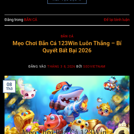
Đăng trong
BẮN CÁ
Để lại bình luận
BẮN CÁ
Mẹo Chơi Bắn Cá 123Win Luôn Thắng – Bí
Quyết Bất Bại 2026
ĐĂNG VÀO
THÁNG 3 8, 2026
BỞI
SEOVIETNAM
08
Th3