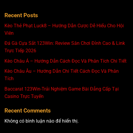
Recent Posts
Kèo Thẻ Phạt Luck8 – Hướng Dẫn Cược Dễ Hiểu Cho Hội
Viên
Đá Gà Cựa Sắt 123Win: Review Sân Chơi Đỉnh Cao & Link
Trực Tiếp 2026
Kèo Châu Á – Hướng Dẫn Cách Đọc Và Phân Tích Chi Tiết
Kèo Châu Âu – Hướng Dẫn Chi Tiết Cách Đọc Và Phân
Tích
Baccarat 123Win-Trải Nghiệm Game Bài Đẳng Cấp Tại
Casino Trực Tuyến
Recent Comments
Không có bình luận nào để hiển thị.