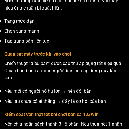
Boss thường xuất hiện ở các thời điểm cố định. Khi thấy
hiệu ứng chuẩn bị xuất hiện:
Tăng mức đạn
Chọn súng mạnh
Tập trung bắn liên tục
Quan sát máy trước khi vào chơi
Chiến thuật “điều bàn” được cao thủ áp dụng rất hiệu quả.
Ở các bàn bắn cá đông người bạn nên áp dụng quy tắc
sau:
Nếu mới có người nổ hũ lớn → nên đổi bàn
Nếu lâu chưa có ai thắng → đây là cơ hội của bạn
Kiểm soát vốn thật tốt khi chơi bắn cá 123Win
Nên chia ngân sách thành 3–5 phần. Nếu thua hết 1 phần