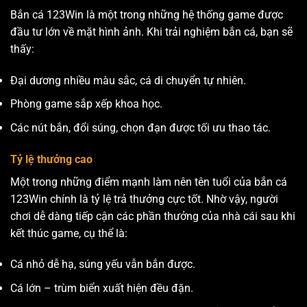
Bắn cá 123Win là một trong những hệ thống game được
đầu tư lớn về mặt hình ảnh. Khi trải nghiệm bắn cá, bạn sẽ
thấy:
Đại dương nhiều màu sắc, cá di chuyển tự nhiên.
Phòng game sắp xếp khoa học.
Các nút bắn, đổi súng, chọn đạn được tối ưu thao tác.
Tỷ lệ thưởng cao
Một trong những điểm mạnh làm nên tên tuổi của bắn cá
123Win chính là tỷ lệ trả thưởng cực tốt. Nhờ vậy, người
chơi dễ dàng tiếp cận các phần thưởng của nhà cái sau khi
kết thúc game, cụ thể là:
Cá nhỏ dễ hạ, súng yếu vẫn bắn được.
Cá lớn – trùm biển xuất hiện đều đặn.