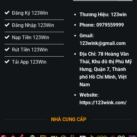
❄
Đăng Ký 123Win
Thương Hiệu: 123win
❄
Phone: 0979559999
Đăng Nhập 123Win
❄
❄
Gmail:
Nạp Tiền 123Win
❄
123wink@gmail.com
❄
Rút Tiền 123Win
Địa Chỉ: 78 Hoàng Văn
Thái, Khu đô thị Phú Mỹ
Tải App 123Win
Hưng, Quận 7, Thành
phố Hồ Chí Minh, Việt
Nam
Website:
https://123wink.com/
NHÀ CUNG CẤP