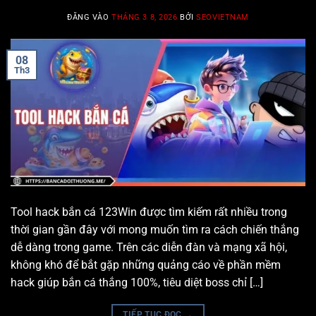
ĐĂNG VÀO
THÁNG 3 8, 2026
BỞI
SEOVIETNAM
08
Th3
Tool hack bắn cá 123Win được tìm kiếm rất nhiều trong
thời gian gần đây với mong muốn tìm ra cách chiến thắng
dễ dàng trong game. Trên các diễn đàn và mạng xã hội,
không khó để bắt gặp những quảng cáo về phần mềm
hack giúp bắn cá thắng 100%, tiêu diệt boss chỉ […]
TIẾP TỤC ĐỌC
→