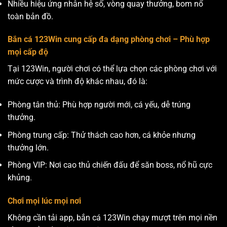
Nhiều hiệu ứng nhân hệ số, vòng quay thưởng, bom nổ
toàn bản đồ.
Bắn cá 123Win cung cấp đa dạng phòng chơi – Phù hợp
mọi cấp độ
Tại 123Win, người chơi có thể lựa chọn các phòng chơi với
mức cược và trình độ khác nhau, đó là:
Phòng tân thủ: Phù hợp người mới, cá yếu, dễ trúng
thưởng.
Phòng trung cấp: Thử thách cao hơn, cá khỏe nhưng
thưởng lớn.
Phòng VIP: Nơi cao thủ chiến đấu để săn boss, nổ hũ cực
khủng.
Chơi mọi lúc mọi nơi
Không cần tải app, bắn cá 123Win chạy mượt trên mọi nền